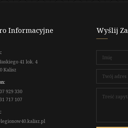
ro Informacyjne
Wyślij Z
:
ułaskiego 41 lok. 4
0 Kalisz
on:
07 929 330
31 717 107
:
legionow40.kalisz.pl