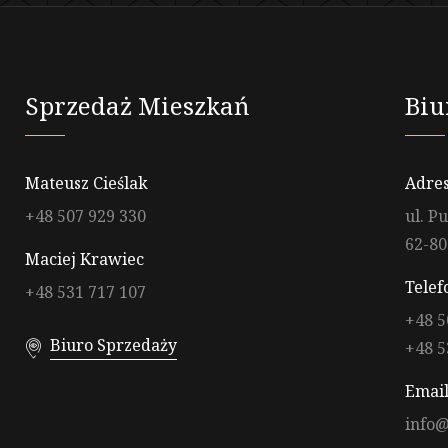
Sprzedaż Mieszkań
Biu
Mateusz Cieślak
Adres
+48 507 929 330
ul. P
62-80
Maciej Krawiec
Telef
+48 531 717 107
+48 5
Biuro Sprzedaży
+48 5
Email
info@