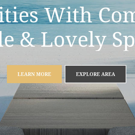
Premium Architecture With Fresh Environment
le & Lovely S
LEARN MORE
EXPLORE AREA