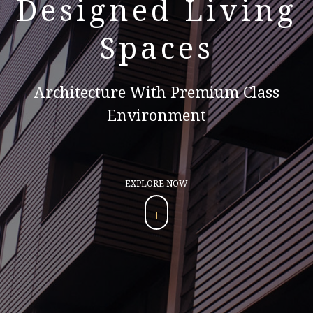
Designed Living
Spaces
Architecture With Premium Class
Environment
EXPLORE NOW