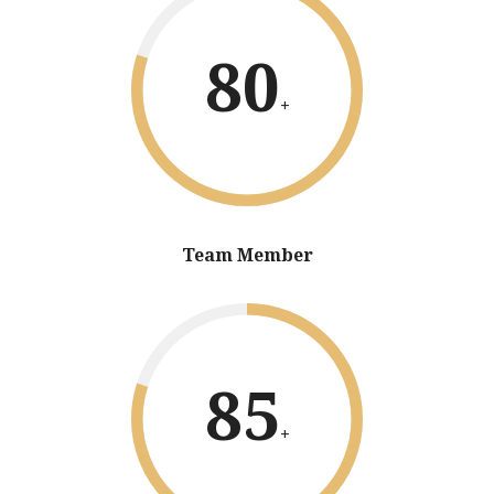
80
+
Team Member
85
+