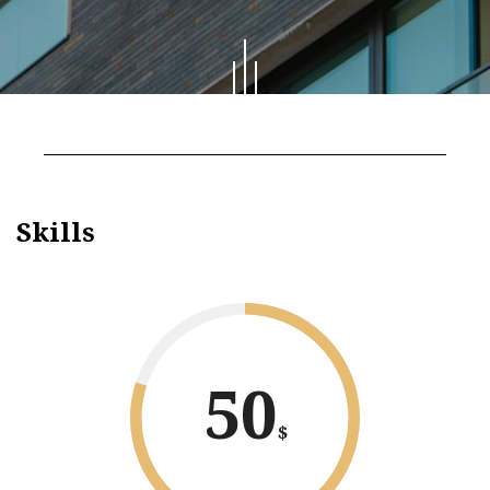
Skills
50
$