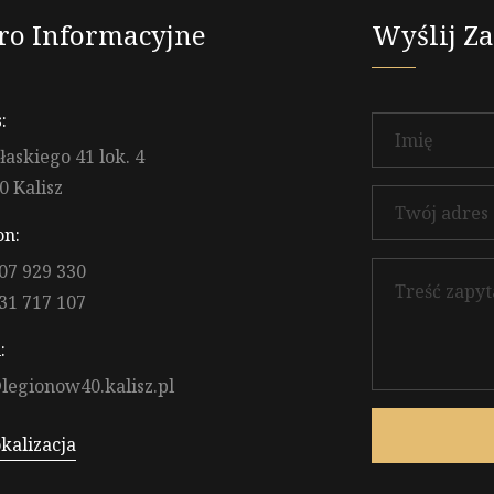
ro Informacyjne
Wyślij Z
:
ułaskiego 41 lok. 4
0 Kalisz
on:
07 929 330
31 717 107
:
legionow40.kalisz.pl
kalizacja