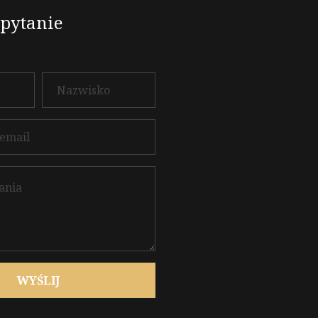
apytanie
WYŚLIJ