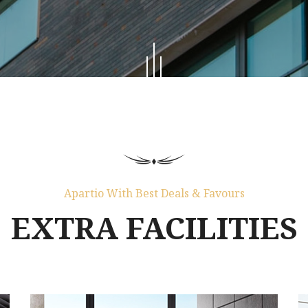
Apartio With Best Deals & Favours
EXTRA FACILITIES