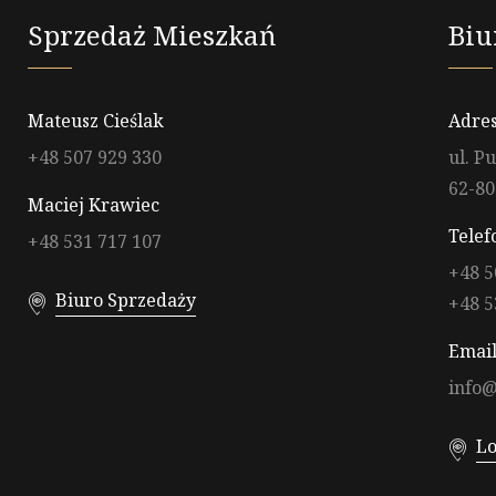
Sprzedaż Mieszkań
Biu
Mateusz Cieślak
Adres
+48 507 929 330
ul. P
62-80
Maciej Krawiec
Telef
+48 531 717 107
+48 5
Biuro Sprzedaży
+48 5
Email
info@
Lo