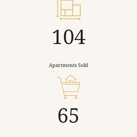
154
Apartments Sold
97